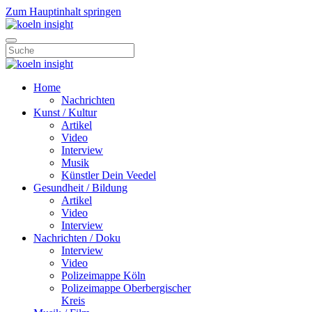
Zum Hauptinhalt springen
Home
Nachrichten
Kunst / Kultur
Artikel
Video
Interview
Musik
Künstler Dein Veedel
Gesundheit / Bildung
Artikel
Video
Interview
Nachrichten / Doku
Interview
Video
Polizeimappe Köln
Polizeimappe Oberbergischer
Kreis