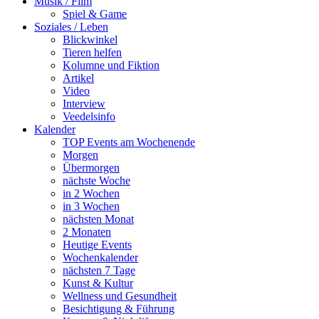
Musik / Film
Spiel & Game
Soziales / Leben
Blickwinkel
Tieren helfen
Kolumne und Fiktion
Artikel
Video
Interview
Veedelsinfo
Kalender
TOP Events am Wochenende
Morgen
Übermorgen
nächste Woche
in 2 Wochen
in 3 Wochen
nächsten Monat
2 Monaten
Heutige Events
Wochenkalender
nächsten 7 Tage
Kunst & Kultur
Wellness und Gesundheit
Besichtigung & Führung