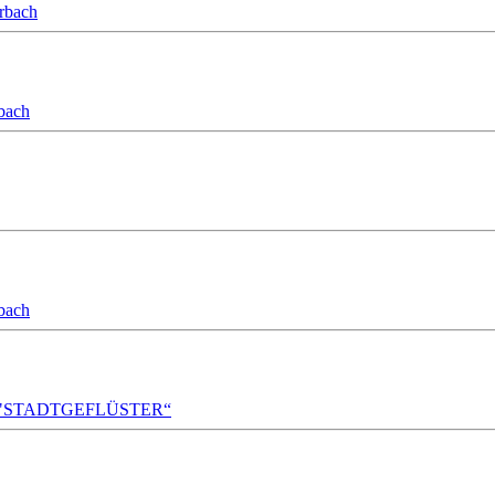
orbach
bach
bach
A!DA! "STADTGEFLÜSTER“