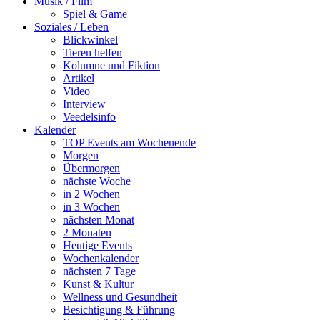
Musik / Film
Spiel & Game
Soziales / Leben
Blickwinkel
Tieren helfen
Kolumne und Fiktion
Artikel
Video
Interview
Veedelsinfo
Kalender
TOP Events am Wochenende
Morgen
Übermorgen
nächste Woche
in 2 Wochen
in 3 Wochen
nächsten Monat
2 Monaten
Heutige Events
Wochenkalender
nächsten 7 Tage
Kunst & Kultur
Wellness und Gesundheit
Besichtigung & Führung