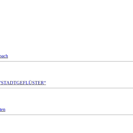
bach
A!DA! "STADTGEFLÜSTER“
ten