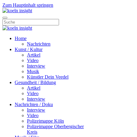
Zum Hauptinhalt springen
Home
Nachrichten
Kunst / Kultur
Artikel
Video
Interview
Musik
Künstler Dein Veedel
Gesundheit / Bildung
Artikel
Video
Interview
Nachrichten / Doku
Interview
Video
Polizeimappe Köln
Polizeimappe Oberbergischer
Kreis