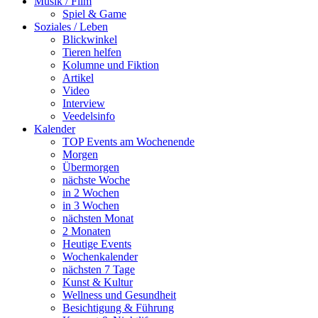
Musik / Film
Spiel & Game
Soziales / Leben
Blickwinkel
Tieren helfen
Kolumne und Fiktion
Artikel
Video
Interview
Veedelsinfo
Kalender
TOP Events am Wochenende
Morgen
Übermorgen
nächste Woche
in 2 Wochen
in 3 Wochen
nächsten Monat
2 Monaten
Heutige Events
Wochenkalender
nächsten 7 Tage
Kunst & Kultur
Wellness und Gesundheit
Besichtigung & Führung