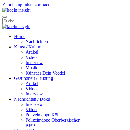
Zum Hauptinhalt springen
Home
Nachrichten
Kunst / Kultur
Artikel
Video
Interview
Musik
Künstler Dein Veedel
Gesundheit / Bildung
Artikel
Video
Interview
Nachrichten / Doku
Interview
Video
Polizeimappe Köln
Polizeimappe Oberbergischer
Kreis