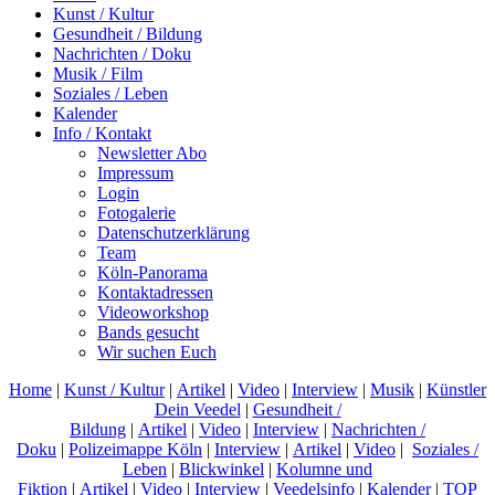
Kunst / Kultur
Gesundheit / Bildung
Nachrichten / Doku
Musik / Film
Soziales / Leben
Kalender
Info / Kontakt
Newsletter Abo
Impressum
Login
Fotogalerie
Datenschutzerklärung
Team
Köln-Panorama
Kontaktadressen
Videoworkshop
Bands gesucht
Wir suchen Euch
Home
|
Kunst / Kultur
|
Artikel
|
Video
|
Interview
|
Musik
|
Künstler
Dein Veedel
|
Gesundheit /
Bildung
|
Artikel
|
Video
|
Interview
|
Nachrichten /
Doku
|
Polizeimappe Köln
|
Interview
|
Artikel
|
Video
|
Soziales /
Leben
|
Blickwinkel
|
Kolumne und
Fiktion
|
Artikel
|
Video
|
Interview
|
Veedelsinfo
|
Kalender
|
TOP