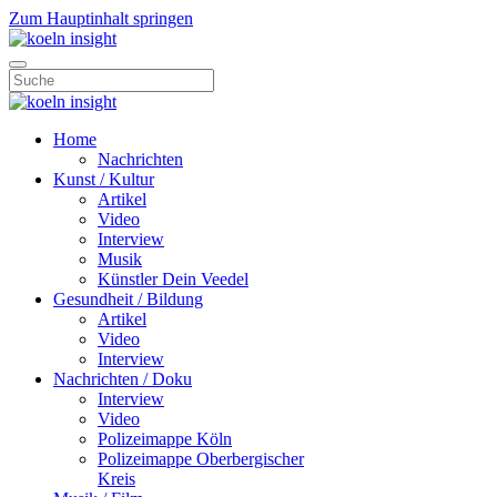
Zum Hauptinhalt springen
Home
Nachrichten
Kunst / Kultur
Artikel
Video
Interview
Musik
Künstler Dein Veedel
Gesundheit / Bildung
Artikel
Video
Interview
Nachrichten / Doku
Interview
Video
Polizeimappe Köln
Polizeimappe Oberbergischer
Kreis