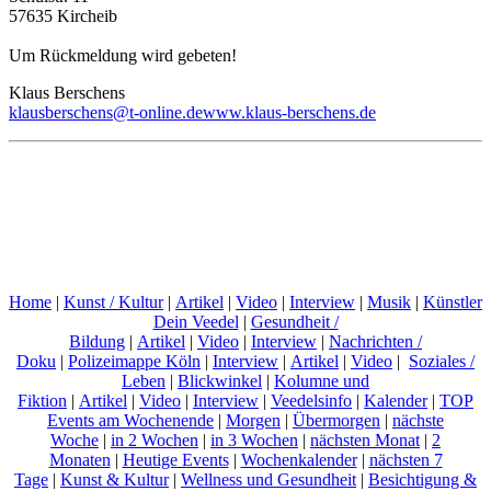
57635 Kircheib
Um Rückmeldung wird gebeten!
Klaus Berschens
klausberschens@t-online.de
www.klaus-berschens.de
Home
|
Kunst / Kultur
|
Artikel
|
Video
|
Interview
|
Musik
|
Künstler
Dein Veedel
|
Gesundheit /
Bildung
|
Artikel
|
Video
|
Interview
|
Nachrichten /
Doku
|
Polizeimappe Köln
|
Interview
|
Artikel
|
Video
|
Soziales /
Leben
|
Blickwinkel
|
Kolumne und
Fiktion
|
Artikel
|
Video
|
Interview
|
Veedelsinfo
|
Kalender
|
TOP
Events am Wochenende
|
Morgen
|
Übermorgen
|
nächste
Woche
|
in 2 Wochen
|
in 3 Wochen
|
nächsten Monat
|
2
Monaten
|
Heutige Events
|
Wochenkalender
|
nächsten 7
Tage
|
Kunst & Kultur
|
Wellness und Gesundheit
|
Besichtigung &