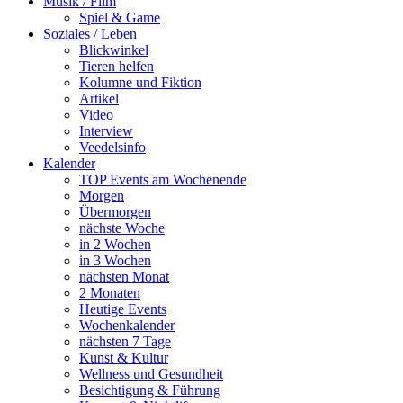
Musik / Film
Spiel & Game
Soziales / Leben
Blickwinkel
Tieren helfen
Kolumne und Fiktion
Artikel
Video
Interview
Veedelsinfo
Kalender
TOP Events am Wochenende
Morgen
Übermorgen
nächste Woche
in 2 Wochen
in 3 Wochen
nächsten Monat
2 Monaten
Heutige Events
Wochenkalender
nächsten 7 Tage
Kunst & Kultur
Wellness und Gesundheit
Besichtigung & Führung