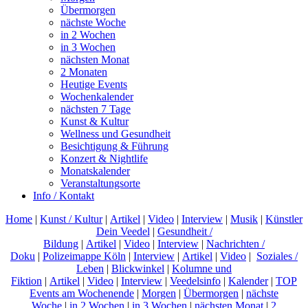
Übermorgen
nächste Woche
in 2 Wochen
in 3 Wochen
nächsten Monat
2 Monaten
Heutige Events
Wochenkalender
nächsten 7 Tage
Kunst & Kultur
Wellness und Gesundheit
Besichtigung & Führung
Konzert & Nightlife
Monatskalender
Veranstaltungsorte
Info / Kontakt
Home
|
Kunst / Kultur
|
Artikel
|
Video
|
Interview
|
Musik
|
Künstler
Dein Veedel
|
Gesundheit /
Bildung
|
Artikel
|
Video
|
Interview
|
Nachrichten /
Doku
|
Polizeimappe Köln
|
Interview
|
Artikel
|
Video
|
Soziales /
Leben
|
Blickwinkel
|
Kolumne und
Fiktion
|
Artikel
|
Video
|
Interview
|
Veedelsinfo
|
Kalender
|
TOP
Events am Wochenende
|
Morgen
|
Übermorgen
|
nächste
Woche
|
in 2 Wochen
|
in 3 Wochen
|
nächsten Monat
|
2