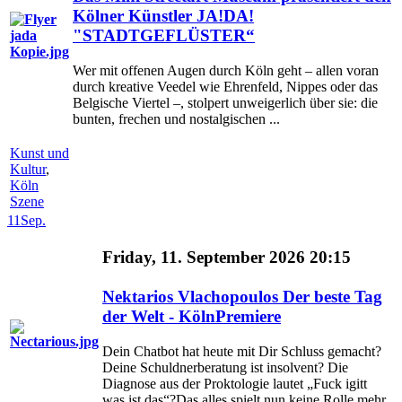
Kölner Künstler JA!DA!
"STADTGEFLÜSTER“
Wer mit offenen Augen durch Köln geht – allen voran
durch kreative Veedel wie Ehrenfeld, Nippes oder das
Belgische Viertel –, stolpert unweigerlich über sie: die
bunten, frechen und nostalgischen ...
Kunst und
Kultur
,
Köln
Szene
11
Sep.
Friday, 11. September 2026 20:15
Nektarios Vlachopoulos Der beste Tag
der Welt - KölnPremiere
Dein Chatbot hat heute mit Dir Schluss gemacht?
Deine Schuldnerberatung ist insolvent? Die
Diagnose aus der Proktologie lautet „Fuck igitt
was ist das“?Das alles spielt nun keine Rolle mehr,