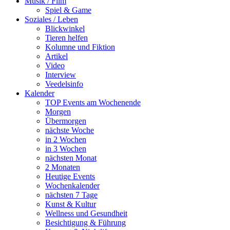
Musik / Film
Spiel & Game
Soziales / Leben
Blickwinkel
Tieren helfen
Kolumne und Fiktion
Artikel
Video
Interview
Veedelsinfo
Kalender
TOP Events am Wochenende
Morgen
Übermorgen
nächste Woche
in 2 Wochen
in 3 Wochen
nächsten Monat
2 Monaten
Heutige Events
Wochenkalender
nächsten 7 Tage
Kunst & Kultur
Wellness und Gesundheit
Besichtigung & Führung