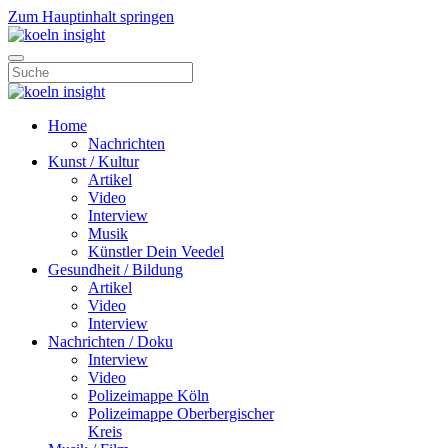
Zum Hauptinhalt springen
Home
Nachrichten
Kunst / Kultur
Artikel
Video
Interview
Musik
Künstler Dein Veedel
Gesundheit / Bildung
Artikel
Video
Interview
Nachrichten / Doku
Interview
Video
Polizeimappe Köln
Polizeimappe Oberbergischer
Kreis