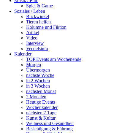
Musik / Film
Spiel & Game
Soziales / Leben
Blickwinkel
Tieren helfen
Kolumne und Fiktion
Artikel
Video
Interview
Veedelsinfo
Kalender
TOP Events am Wochenende
Morgen
Übermorgen
nächste Woche
in 2 Wochen
in 3 Wochen
nächsten Monat
2 Monaten
Heutige Events
Wochenkalender
nächsten 7 Tage
Kunst & Kultur
Wellness und Gesundheit
Besichtigung & Führung