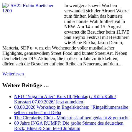
In weniger als zwei Wochen
verwandelt sich der Airport Weeze
zum fünften Malin das bunteste
und schönste Wohlfühlfestival in
NRW. Am 14. und 15. August
erwartet die Besucher beim 1LIVE
San Hejmo Festival mit Headlinern
wie Bebe Rexha, Jason Derulo,
Marteria, SDP u. v. m. ein Wochenende voller musikalischer
Highlights, genussvollem Street-Food und bunter Street Art. Neben
den beliebten DIY-Aktionen, die in diesem Jahr zurückkehren,
dürfen sich die Besucher auf eine Reihe an Neuerung auf dem...
Weiterlesen
Weitere Beiträge …
NEU "Yoga im Alter" Kurs III (Montag) / Köln-Kalk /
Kursstart 07.09.2026/ Jetzt anmelden!
08.08.2026 Workshop in Engelskirchen: "Ringelblumensalbe
selber machen" mit Delia
The Circularity Club - Modekreislauf neu gedacht & gemacht
80 Jahre INGA RUMPF: Die große Stimme des deutschen
Rock, Blues & Soul feiert Jubiläum