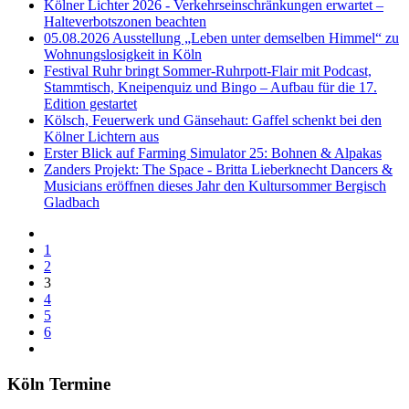
Kölner Lichter 2026 - Verkehrseinschränkungen erwartet –
Halteverbotszonen beachten
05.08.2026 Ausstellung „Leben unter demselben Himmel“ zu
Wohnungslosigkeit in Köln
Festival Ruhr bringt Sommer-Ruhrpott-Flair mit Podcast,
Stammtisch, Kneipenquiz und Bingo – Aufbau für die 17.
Edition gestartet
Kölsch, Feuerwerk und Gänsehaut: Gaffel schenkt bei den
Kölner Lichtern aus
Erster Blick auf Farming Simulator 25: Bohnen & Alpakas
Zanders Projekt: The Space - Britta Lieberknecht Dancers &
Musicians eröffnen dieses Jahr den Kultursommer Bergisch
Gladbach
1
2
3
4
5
6
Köln Termine