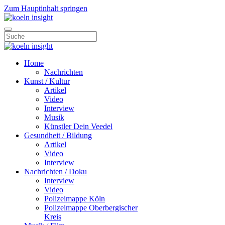
Zum Hauptinhalt springen
Home
Nachrichten
Kunst / Kultur
Artikel
Video
Interview
Musik
Künstler Dein Veedel
Gesundheit / Bildung
Artikel
Video
Interview
Nachrichten / Doku
Interview
Video
Polizeimappe Köln
Polizeimappe Oberbergischer
Kreis