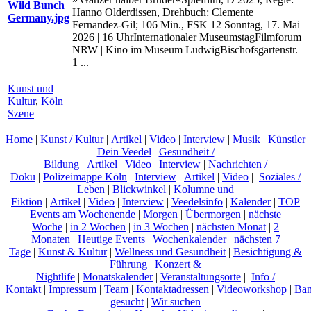
Hanno Olderdissen, Drehbuch: Clemente
Fernandez-Gil; 106 Min., FSK 12 Sonntag, 17. Mai
2026 | 16 UhrInternationaler MuseumstagFilmforum
NRW | Kino im Museum LudwigBischofsgartenstr.
1 ...
Kunst und
Kultur
,
Köln
Szene
Home
|
Kunst / Kultur
|
Artikel
|
Video
|
Interview
|
Musik
|
Künstler
Dein Veedel
|
Gesundheit /
Bildung
|
Artikel
|
Video
|
Interview
|
Nachrichten /
Doku
|
Polizeimappe Köln
|
Interview
|
Artikel
|
Video
|
Soziales /
Leben
|
Blickwinkel
|
Kolumne und
Fiktion
|
Artikel
|
Video
|
Interview
|
Veedelsinfo
|
Kalender
|
TOP
Events am Wochenende
|
Morgen
|
Übermorgen
|
nächste
Woche
|
in 2 Wochen
|
in 3 Wochen
|
nächsten Monat
|
2
Monaten
|
Heutige Events
|
Wochenkalender
|
nächsten 7
Tage
|
Kunst & Kultur
|
Wellness und Gesundheit
|
Besichtigung &
Führung
|
Konzert &
Nightlife
|
Monatskalender
|
Veranstaltungsorte
|
Info /
Kontakt
|
Impressum
|
Team
|
Kontaktadressen
|
Videoworkshop
|
Ban
gesucht
|
Wir suchen