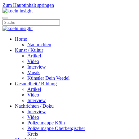
Zum Hauptinhalt springen
Home
Nachrichten
Kunst / Kultur
Artikel
Video
Interview
Musik
Künstler Dein Veedel
Gesundheit / Bildung
Artikel
Video
Interview
Nachrichten / Doku
Interview
Video
Polizeimappe Köln
Polizeimappe Oberbergischer
Kreis