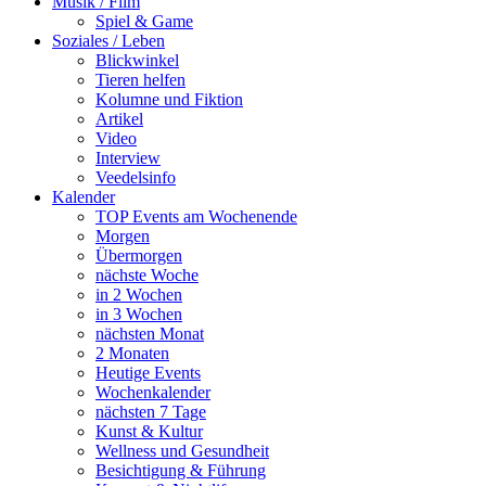
Musik / Film
Spiel & Game
Soziales / Leben
Blickwinkel
Tieren helfen
Kolumne und Fiktion
Artikel
Video
Interview
Veedelsinfo
Kalender
TOP Events am Wochenende
Morgen
Übermorgen
nächste Woche
in 2 Wochen
in 3 Wochen
nächsten Monat
2 Monaten
Heutige Events
Wochenkalender
nächsten 7 Tage
Kunst & Kultur
Wellness und Gesundheit
Besichtigung & Führung