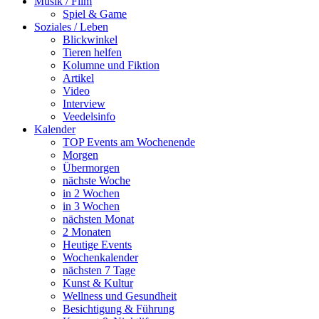
Musik / Film
Spiel & Game
Soziales / Leben
Blickwinkel
Tieren helfen
Kolumne und Fiktion
Artikel
Video
Interview
Veedelsinfo
Kalender
TOP Events am Wochenende
Morgen
Übermorgen
nächste Woche
in 2 Wochen
in 3 Wochen
nächsten Monat
2 Monaten
Heutige Events
Wochenkalender
nächsten 7 Tage
Kunst & Kultur
Wellness und Gesundheit
Besichtigung & Führung