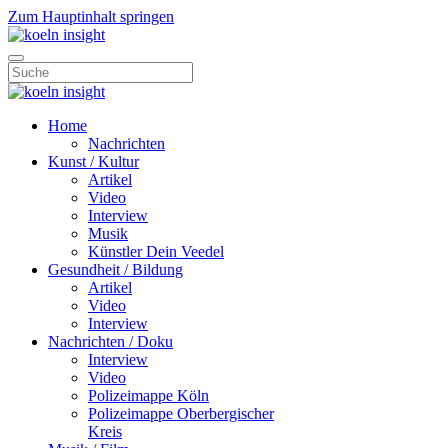
Zum Hauptinhalt springen
Home
Nachrichten
Kunst / Kultur
Artikel
Video
Interview
Musik
Künstler Dein Veedel
Gesundheit / Bildung
Artikel
Video
Interview
Nachrichten / Doku
Interview
Video
Polizeimappe Köln
Polizeimappe Oberbergischer
Kreis