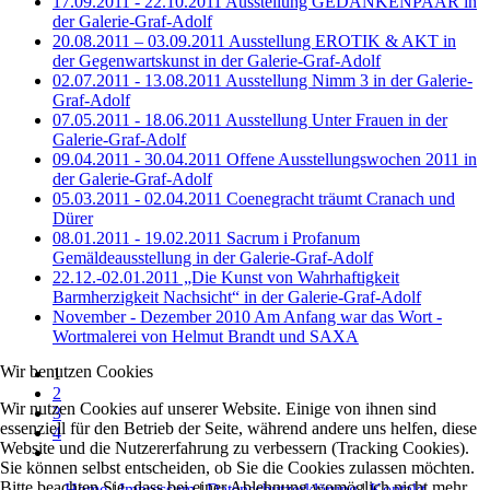
17.09.2011 - 22.10.2011 Ausstellung GEDANKENPAAR in
der Galerie-Graf-Adolf
20.08.2011 – 03.09.2011 Ausstellung EROTIK & AKT in
der Gegenwartskunst in der Galerie-Graf-Adolf
02.07.2011 - 13.08.2011 Ausstellung Nimm 3 in der Galerie-
Graf-Adolf
07.05.2011 - 18.06.2011 Ausstellung Unter Frauen in der
Galerie-Graf-Adolf
09.04.2011 - 30.04.2011 Offene Ausstellungswochen 2011 in
der Galerie-Graf-Adolf
05.03.2011 - 02.04.2011 Coenegracht träumt Cranach und
Dürer
08.01.2011 - 19.02.2011 Sacrum i Profanum
Gemäldeausstellung in der Galerie-Graf-Adolf
22.12.-02.01.2011 „Die Kunst von Wahrhaftigkeit
Barmherzigkeit Nachsicht“ in der Galerie-Graf-Adolf
November - Dezember 2010 Am Anfang war das Wort -
Wortmalerei von Helmut Brandt und SAXA
Wir benutzen Cookies
1
2
Wir nutzen Cookies auf unserer Website. Einige von ihnen sind
3
essenziell für den Betrieb der Seite, während andere uns helfen, diese
4
Website und die Nutzererfahrung zu verbessern (Tracking Cookies).
Sie können selbst entscheiden, ob Sie die Cookies zulassen möchten.
Bitte beachten Sie, dass bei einer Ablehnung womöglich nicht mehr
Home
|
Impressum
|
Datenschutzerklärung
|
Kontakt